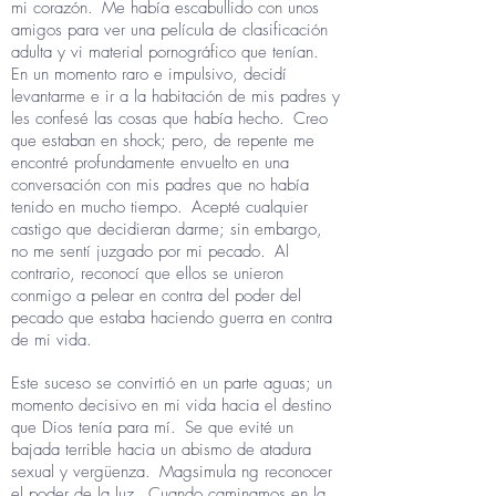
mi corazón.
Me había escabullido con unos
amigos para ver una película de clasificación
adulta y vi material pornográfico que tenían.
En un momento raro e impulsivo, decidí
levantarme e ir a la habitación de mis padres y
les confesé las cosas que había hecho.
Creo
que estaban en shock; pero, de repente me
encontré profundamente envuelto en una
conversación con mis padres que no había
tenido en mucho tiempo.
Acepté cualquier
castigo que decidieran darme; sin embargo,
no me sentí juzgado por mi pecado.
Al
contrario, reconocí que ellos se unieron
conmigo a pelear en contra del poder del
pecado que estaba haciendo guerra en contra
de mi vida.
Este suceso se convirtió en un parte aguas; un
momento decisivo en mi vida hacia el destino
que Dios tenía para mí.
Se que evité un
bajada terrible hacia un abismo de atadura
sexual y vergüenza.
Magsimula ng reconocer
el poder de la luz.
Cuando caminamos en la