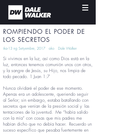
ROMPIENDO EL PODER DE
LOS SECRETOS
ika-13 ng Setyembre, 2017
ako
Dale Walker
Si vivimos en la luz, así como Dios está en la
luz, entonces tenemos comunión unos con otros,
y la sangre de Jesús, su Hijo, nos limpia de
todo pecado. 1 Juan 1:7
Nunca olvidaré el poder de ese momento.
Apenas era un adolescente, queriendo seguir
al Señor; sin embargo, estaba batallando con
secretos que venían de la presión social y
las
tentaciones de la juventud.
Me “había salido
con la mía” con cosas que mis padres me
habían dicho que no debía hacer.
Recuerdo un
suceso específico que pesaba fuertemente en