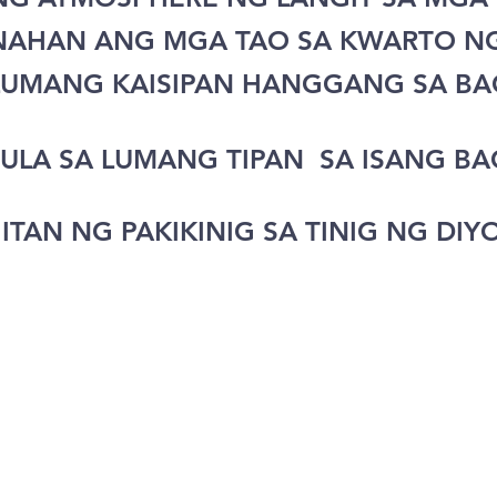
UNAHAN ANG MGA TAO SA KWARTO N
 LUMANG KAISIPAN HANGGANG SA B
 MULA SA LUMANG TIPAN SA ISANG B
TAN NG PAKIKINIG SA TINIG NG DIY
Mga
Mga
Tungkol
Sermon
mapagkuku
sa