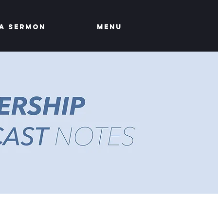
a Sermon
MENU