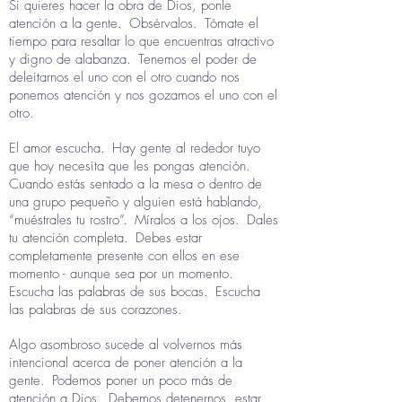
Si quieres hacer la obra de Dios, ponle
atención a la gente.
Obsérvalos.
Tómate el
tiempo para resaltar lo que encuentras atractivo
y digno de alabanza.
Tenemos el poder de
deleitarnos el uno con el otro cuando nos
ponemos atención y nos gozamos el uno con el
otro.
El amor escucha.
Hay gente al rededor tuyo
que hoy necesita que les pongas atención.
Cuando estás sentado a la mesa o dentro de
una grupo pequeño y alguien está hablando,
“muéstrales tu rostro”.
Míralos a los ojos.
Dales
tu atención completa.
Debes estar
completamente presente con ellos en ese
momento - aunque sea por un momento.
Escucha las palabras de sus bocas.
Escucha
las palabras de sus corazones.
Algo asombroso sucede al volvernos más
intencional acerca de poner atención a la
gente.
Podemos poner un poco más de
atención a Dios.
Debemos detenernos, estar