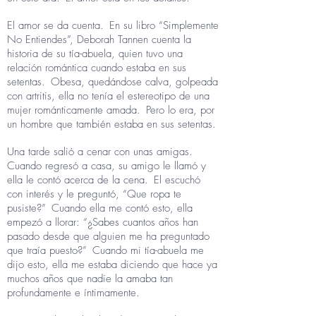
El amor se da cuenta.
En su libro “Simplemente
No Entiendes”, Deborah Tannen cuenta la
historia de su tía-abuela, quien tuvo una
relación romántica cuando estaba en sus
setentas.
Obesa, quedándose calva, golpeada
con artritis, ella no tenía el estereotipo de una
mujer románticamente amada.
Pero lo era, por
un hombre que también estaba en sus setentas.
Una tarde salió a cenar con unas amigas.
Cuando regresó a casa, su amigo le llamó y
ella le contó acerca de la cena.
El escuchó
con interés y le preguntó, “Que ropa te
pusiste?”
Cuando ella me contó esto, ella
empezó a llorar: “¿Sabes cuantos años han
pasado desde que alguien me ha preguntado
que traía puesto?”
Cuando mi tía-abuela me
dijo esto, ella me estaba diciendo que hace ya
muchos años que nadie la amaba tan
profundamente e íntimamente.