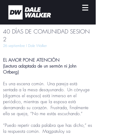
40 DÍAS DE COMUNIDAD SESION
2
26 septiembre I Dale Walker
EL AMOR PONE ATENCIÓN
(Lectura adaptada de un sermón ni John
Ortberg)
Es una escena común.
Una pareja está
sentada a la mesa desayunando.
Un cónyuge
(digamos el esposo) está inmerso en el
periódico, mientras que la esposa está
derramando su corazón.
Frustrada, finalmente
ella se queja, “No me estás escuchando.”
“Puedo repetir cada palabra que has dicho,” es
la respuesta común.
Magpatuloy sa