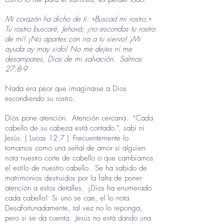
Mi corazón ha dicho de ti: «Buscad mi rostro.»
Tu rostro buscaré, Jehová; ¡no escondas tu rostro
de mí! ¡No apartes con ira a tu siervo! ¡Mi
ayuda ay may sido! No me dejes ni me
desampares, Dios de mi salvación.
Salmos
27:8-9
Nada era peor que imaginarse a Dios
escondiendo su rostro.
Dios pone atención.
Atención cercana.
“Cada
cabello de su cabeza está contado.”, sabi ni
Jesús. ( Lucas 12:7 )
Frecuentemente lo
tomamos como una señal de amor si alguien
nota nuestro corte de cabello o que cambiamos
el estilo de nuestro cabello.
Se ha sabido de
matrimonios destruidos por la falta de poner
atención a estos detalles.
¡Dios ha enumerado
cada cabello!
Si uno se cae, el lo nota.
Desafortunadamente, tal vez no lo reponga,
pero si se da cuenta.
Jesús no está dando una