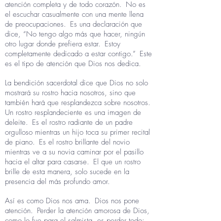
atención completa y de todo corazón.
No es
el escuchar casualmente con una mente llena
de preocupaciones.
Es una declaración que
dice, “No tengo algo más que hacer, ningún
otro lugar donde prefiera estar.
Estoy
completamente dedicado a estar contigo.”
Este
es el tipo de atención que Dios nos dedica.
La bendición sacerdotal dice que Dios no solo
mostrará su rostro hacia nosotros, sino que
también hará que resplandezca sobre nosotros.
Un rostro resplandeciente es una imagen de
deleite.
Es el rostro radiante de un padre
orgulloso mientras un hijo toca su primer recital
de piano.
Es el rostro brillante del novio
mientras ve a su novia caminar por el pasillo
hacia el altar para casarse.
El que un rostro
brille de esta manera, solo sucede en la
presencia del más profundo amor.
Así es como Dios nos ama.
Dios nos pone
atención.
Perder la atención amorosa de Dios,
como lo fue para el salmista, es perder todo: