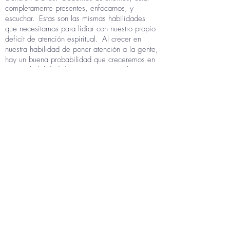
completamente presentes, enfocarnos, y
escuchar.
Estas son las mismas habilidades
que necesitamos para lidiar con nuestro propio
deficit de atención espiritual.
Al crecer en
nuestra habilidad de poner atención a la gente,
hay un buena probabilidad que creceremos en
nuestra habilidad de poner atención al “suave
susurro” de Dios.
El poner atención es una cosa poderosa.
Puede transformar relaciones.
Puede
transformar nuestros corazones.
“El que tiene
oídos para escuchar, que escuche,” solía decir
Jesús.
¡Pongan atención!
EJERCICIO ESPIRITUAL
Tu ejercicio para esta semana es simplemente
escuchar.
El poner atención a las personas con
un corazón sensible es una de las maneras más
concretas de expresar el amor de Cristo.
A
través de varios encuentros de esta semana - ya